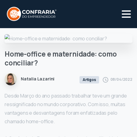
Home-office
e
maternidade:
como
conciliar?
Natalia Lazarini
08/04/2022
Artigos
Desde Março do ano passado trabalhar teve um grande
ressignificado no mundo corporativo. Com isso, muitas
vantagens e desvantagens foram enfatizadas pelo
chamado home-office.