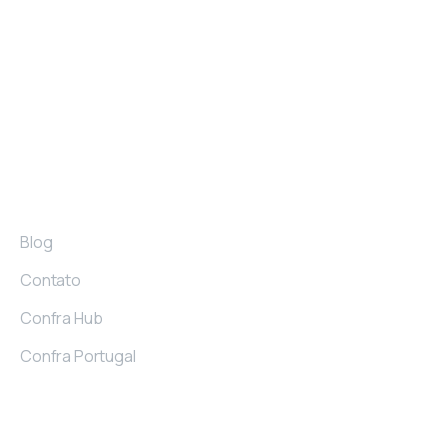
colaboração e compartilhamento de
aprendizados, melhores práticas e erros,
apoiando-os nos desafios de suas jornadas
empresariais.
Links
Blog
Contato
Confra Hub
Confra Portugal
Confraria do Empreendedor © Todos os direitos
reservados.