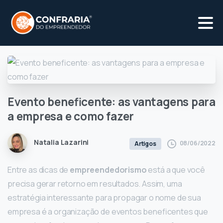
Evento
beneficente:
as
vantagens
para
a
empresa
e
como
fazer
Natalia Lazarini
08/06/2022
Artigos
Entre as dicas de
empreendedorismo
está a que você
precisa gerar retorno em resultados. Assim, uma
estratégia interessante para propagar o nome de sua
empresa é a organização de eventos beneficentes que