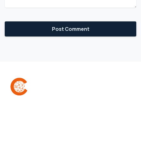
A Confra é uma comunidade que reúne
empreendedores (as) para facilitar a conexão,
colaboração e compartilhamento de
aprendizados, melhores práticas e erros,