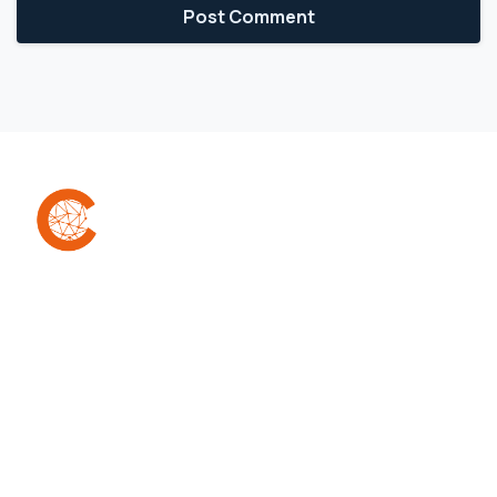
A Confra é uma comunidade que reúne
empreendedores (as) para facilitar a conexão,
colaboração e compartilhamento de
aprendizados, melhores práticas e erros,
apoiando-os nos desafios de suas jornadas
empresariais.