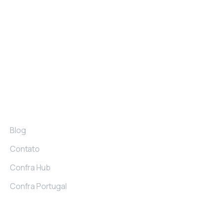
empreendedores (as) para facilitar a conexão,
colaboração e compartilhamento de
aprendizados, melhores práticas e erros,
apoiando-os nos desafios de suas jornadas
empresariais.
Links
Blog
Contato
Confra Hub
Confra Portugal
Confraria do Empreendedor © Todos os direitos