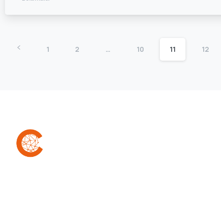
1
2
…
10
11
12
A Confra é uma comunidade que reúne
empreendedores (as) para facilitar a conexão,
colaboração e compartilhamento de