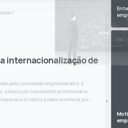
Ente
emp
da internacionalização de
urado pela comunidade empreendedora. A
: a busca por crescimento profissional no
e empresas e produtos podem acontecer por...
Moti
emp