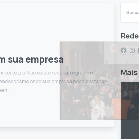
Rede
em sua empresa
Mais 
ertezas. Não existe receita, regras e o
reendedorismo onde sua empresa pode destacar-
em...