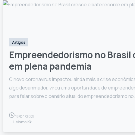
0
Artigos
Empreendedorismo no Brasil 
em plena pandemia
O novo coronavírus impactou ainda mais a crise econômica 
algo desanimador, virou uma oportunidade de empreende
para falar sobre o cenário atual do empreendedorismo no.
19/04/2021
Leia mais