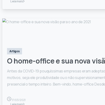
Leia mais
0
Artigos
O home-office e sua nova visã
Antes da COVID-19 pouquíssimas empresas eram adeptas a
motivos, seja ele produtividade ou o não supervisioname
presencial o tempo inteiro. Bem-vindo, home-office Desde
17/03/2021
Leia mais