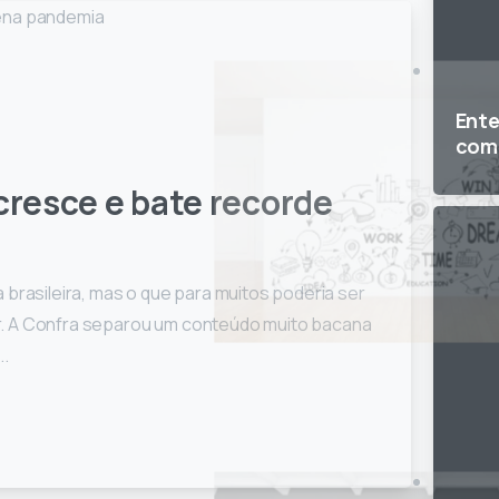
Ent
com
cresce e bate recorde
brasileira, mas o que para muitos poderia ser
r. A Confra separou um conteúdo muito bacana
..