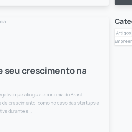
Cate
Artigos
Empree
 e seu crescimento na
tivo que atingiu a economia do Brasil.
 de crescimento, como no caso das startups e
va durante a...