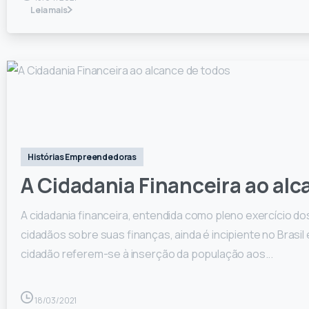
Leia mais
0
Histórias Empreendedoras
A Cidadania Financeira ao alc
A cidadania financeira, entendida como pleno exercício d
cidadãos sobre suas finanças, ainda é incipiente no Brasil
cidadão referem-se à inserção da população aos...
18/03/2021